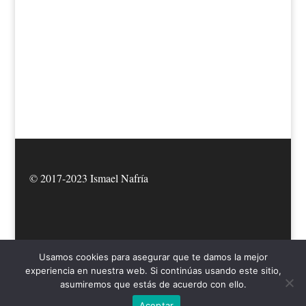
© 2017-2023 Ismael Nafría
Usamos cookies para asegurar que te damos la mejor
experiencia en nuestra web. Si continúas usando este sitio,
asumiremos que estás de acuerdo con ello.
Elegant Themes
Diseñado por
| Desarrollado por
Aceptar